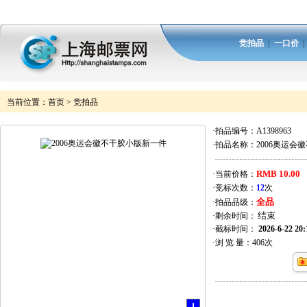
竞拍品
|
一口价
当前位置：
首页
>
竞拍品
·拍品编号：
A1398963
·拍品名称：
2006奥运会
RMB 10.00
·当前价格：
·竞标次数：
12
次
全品
·拍品品级：
·剩余时间：
·截标时间：
2026-6-22 20:
·浏 览 量：
406
次
1